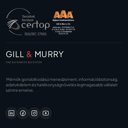
GILL
&
MURRY
THE BUSINESS BOOSTER
Mérnök gondolkodású menedzsment, információbiztonság,
adatvédelem és hatékonyságnövelés legmagasabb vállalati
szintre emelve.