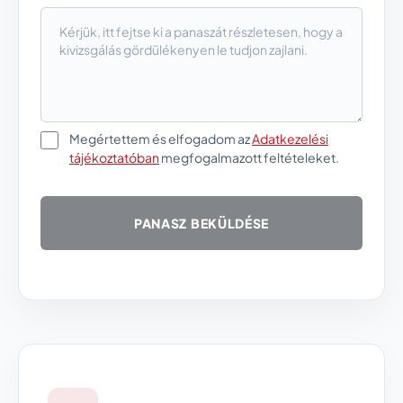
Megértettem és elfogadom az
Adatkezelési
tájékoztatóban
megfogalmazott feltételeket.
PANASZ BEKÜLDÉSE