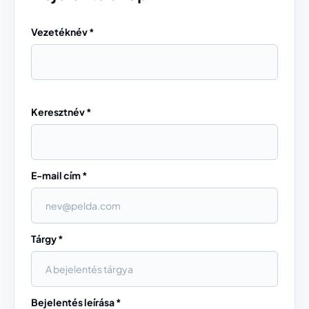
Vezetéknév *
Keresztnév *
E-mail cím *
Tárgy *
Bejelentés leírása *