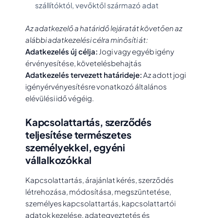
szállítóktól, vevőktől származó adat
Az adatkezelő a határidő lejáratát követően az
alábbi adatkezelési célra minősíti át:
Adatkezelés új célja:
Jogi vagy egyéb igény
érvényesítése, követelésbehajtás
Adatkezelés tervezett határideje:
Az adott jogi
igényérvényesítésre vonatkozó általános
elévülési idő végéig.
Kapcsolattartás, szerződés
teljesítése természetes
személyekkel, egyéni
vállalkozókkal
Kapcsolattartás, árajánlat kérés, szerződés
létrehozása, módosítása, megszüntetése,
személyes kapcsolattartás, kapcsolattartói
adatok kezelése, adategyeztetés és