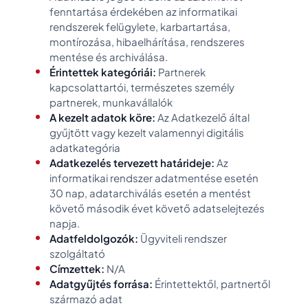
fenntartása érdekében az informatikai
rendszerek felügylete, karbartartása,
montírozása, hibaelhárítása, rendszeres
mentése és archiválása.
Érintettek kategóriái:
Partnerek
kapcsolattartói, természetes személy
partnerek, munkavállalók
A kezelt adatok köre:
Az Adatkezelő által
gyűjtött vagy kezelt valamennyi digitális
adatkategória
Adatkezelés tervezett határideje:
Az
informatikai rendszer adatmentése esetén
30 nap, adatarchiválás esetén a mentést
követő második évet követő adatselejtezés
napja.
Adatfeldolgozók:
Ügyviteli rendszer
szolgáltató
Címzettek:
N/A
Adatgyűjtés forrása:
Érintettektől, partnertől
származó adat