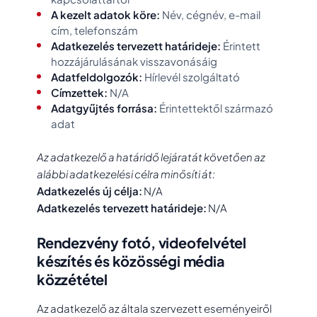
A kezelt adatok köre:
Név, cégnév, e-mail
cím, telefonszám
Adatkezelés tervezett határideje:
Érintett
hozzájárulásának visszavonásáig
Adatfeldolgozók:
Hírlevél szolgáltató
Címzettek:
N/A
Adatgyűjtés forrása:
Érintettektől származó
adat
Az adatkezelő a határidő lejáratát követően az
alábbi adatkezelési célra minősíti át:
Adatkezelés új célja:
N/A
Adatkezelés tervezett határideje:
N/A
Rendezvény fotó, videofelvétel
készítés és közösségi média
közzététel
Az adatkezelő az általa szervezett eseményeiről