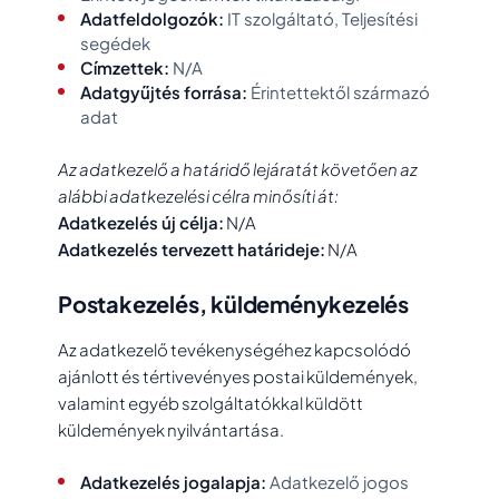
Adatfeldolgozók:
IT szolgáltató, Teljesítési
segédek
Címzettek:
N/A
Adatgyűjtés forrása:
Érintettektől származó
adat
Az adatkezelő a határidő lejáratát követően az
alábbi adatkezelési célra minősíti át:
Adatkezelés új célja:
N/A
Adatkezelés tervezett határideje:
N/A
Postakezelés, küldeménykezelés
Az adatkezelő tevékenységéhez kapcsolódó
ajánlott és tértivevényes postai küldemények,
valamint egyéb szolgáltatókkal küldött
küldemények nyilvántartása.
Adatkezelés jogalapja:
Adatkezelő jogos