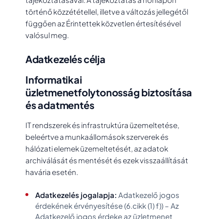
történő közzététellel, illetve a változás jellegétől
függően az Érintettek közvetlen értesítésével
valósul meg.
Adatkezelés célja
Informatikai
üzletmenetfolytonosság biztosítása
és adatmentés
IT rendszerek és infrastruktúra üzemeltetése,
beleértve a munkaállomások szerverek és
hálózati elemek üzemeltetését, az adatok
archiválását és mentését és ezek visszaállítását
havária esetén.
Adatkezelés jogalapja:
Adatkezelő jogos
érdekének érvényesítése (6.cikk (1) f)) – Az
Adatkezelő jogos érdeke az üzletmenet