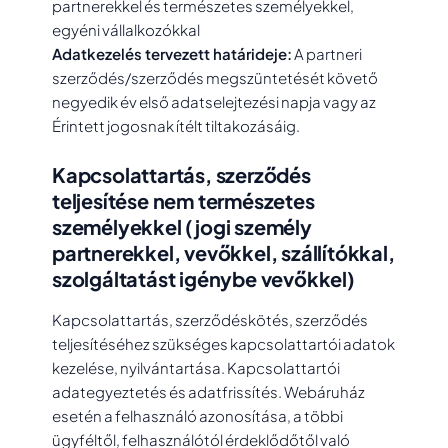
partnerekkel és természetes személyekkel,
egyéni vállalkozókkal
Adatkezelés tervezett határideje:
A partneri
szerződés/szerződés megszüntetését követő
negyedik év első adatselejtezési napja vagy az
Érintett jogosnak ítélt tiltakozásáig.
Kapcsolattartás, szerződés
teljesítése nem természetes
személyekkel (jogi személy
partnerekkel, vevőkkel, szállítókkal,
szolgáltatást igénybe vevőkkel)
Kapcsolattartás, szerződéskötés, szerződés
teljesítéséhez szükséges kapcsolattartói adatok
kezelése, nyilvántartása. Kapcsolattartói
adategyeztetés és adatfrissítés. Webáruház
esetén a felhasználó azonosítása, a többi
ügyféltől, felhasználótól érdeklődőtől való