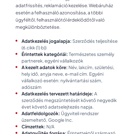
adatfrissítés, reklamáció kezelése. Webáruház
esetén a felhasználó azonosítása, a többi
ügyféltől, felhasználótól érdeklődőtől való
megkülönböztetése.
Adatkezelés jogalapja:
Szerződés teljesítése
(6.cikk (1) b))
Érintettek kategóriái:
Természetes személy
partnerek, egyéni vállalkozók
A kezelt adatok köre:
Név, lakcím, születési,
hely idő, anyja neve, e-mail cím. Egyéni
vállalkozó esetén: nyilvántartási szám,
adószám
Adatkezelés tervezett határideje:
A
szerződés megszüntetését követő negyedik
évet követő adatselejtezés napja.
Adatfeldolgozók:
Ügyviteli rendszer
üzemeltető, Google Inc.
Címzettek:
N/A
Adatgyűjtés forrása:
Érintettektől származó