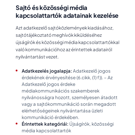
Sajtó és közösségi média
kapcsolattartók adatainak kezelése
Azt adatkezelő sajtóközlemények kiadásához,
sajtótájékoztató meghívók kiküldéséhez
újságírók és közösségi média kapcsolattartókkal
való kommunikációhoz az érintettek adatairól
nyilvántartást vezet.
Adatkezelés jogalapja:
Adatkezelő jogos
érdekének érvényesítése (6.cikk, (1) f)). – Az
Adatkezelő jogos érdeke
médiakommunikációs szakemberek
nyilvánosságra hozott, személyesen átadott
vagy a sajtókommunikáció során megadott
elérhetőségeinek nyilvántartása üzleti
kommunikáció érdekében.
Érintettek kategóriái:
Újságírók, közösségi
média kapcsolattartók