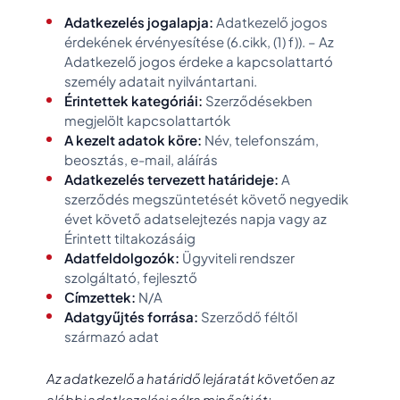
Adatkezelés jogalapja:
Adatkezelő jogos
érdekének érvényesítése (6.cikk, (1) f)). – Az
Adatkezelő jogos érdeke a kapcsolattartó
személy adatait nyilvántartani.
Érintettek kategóriái:
Szerződésekben
megjelölt kapcsolattartók
A kezelt adatok köre:
Név, telefonszám,
beosztás, e-mail, aláírás
Adatkezelés tervezett határideje:
A
szerződés megszüntetését követő negyedik
évet követő adatselejtezés napja vagy az
Érintett tiltakozásáig
Adatfeldolgozók:
Ügyviteli rendszer
szolgáltató, fejlesztő
Címzettek:
N/A
Adatgyűjtés forrása:
Szerződő féltől
származó adat
Az adatkezelő a határidő lejáratát követően az
alábbi adatkezelési célra minősíti át: