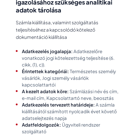
igazolásához szükséges analitikai
adatok tárolása
Számla kiállítása, valamint szolgáltatás
teljesítéséhez a kapcsolódó kötelező
dokumentáció kiállítása
Adatkezelés jogalapja:
Adatkezelőre
vonatkozó jogi kötelezettség teljesítése (6.
cikk, (1), c)).
Érintettek kategóriái:
Természetes személy
vásárlók, Jogi személy vásárlók
kapcsolattartói
A kezelt adatok köre:
Számlázási név és cím,
e-mail cím, Kapcsolattartó neve, beosztás
Adatkezelés tervezett határideje:
A számla
kiállításától számított nyolcadik évet követő
adatselejtezés napja
Adatfeldolgozók:
Ügyviteli rendszer
szolgáltató