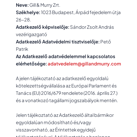
Neve:
Gill & Murry Zrt.
Székhelye:
1023 Budapest, Árpád fejedelem útja
26-28.
Adatkezelő képviselője:
Sándor Zsolt András
vezérigazgató
Adatkezelő Adatvédelmi tisztviselője:
Pető
Patrik
Az Adatkezelő adatvédelemmel kapcsolatos
elérhetősége:
adatvedelem@gillandmurry.com
A jelen tájékoztató az adatkezelő egyoldalú
kötelezettségvállalása az Európai Parlament és
Tanács (EU) 2016/679 rendelete (2016. április 27.)
és a vonatkozó tagállami jogszabályok mentén.
Jelen tájékoztató az Adatkezelő által bármikor
egyoldalúan módosítható és/vagy
visszavonható, az Érintettek egyidejű
tájékoztatásával. A tájékoztatás a honlapon