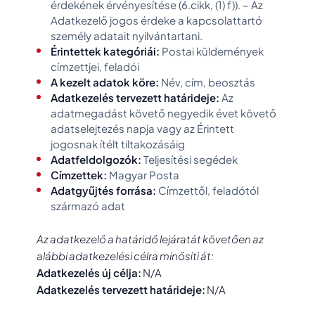
érdekének érvényesítése (6.cikk, (1) f)). – Az
Adatkezelő jogos érdeke a kapcsolattartó
személy adatait nyilvántartani.
Érintettek kategóriái:
Postai küldemények
címzettjei, feladói
A kezelt adatok köre:
Név, cím, beosztás
Adatkezelés tervezett határideje:
Az
adatmegadást követő negyedik évet követő
adatselejtezés napja vagy az Érintett
jogosnak ítélt tiltakozásáig
Adatfeldolgozók:
Teljesítési segédek
Címzettek:
Magyar Posta
Adatgyűjtés forrása:
Címzettől, feladótól
származó adat
Az adatkezelő a határidő lejáratát követően az
alábbi adatkezelési célra minősíti át:
Adatkezelés új célja:
N/A
Adatkezelés tervezett határideje:
N/A