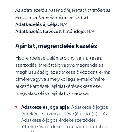
Az adatkezelő a határidő lejáratát követően az
alábbi adatkezelési célra minősíti át:
Adatkezelés új célja:
N/A
Adatkezelés tervezett határideje:
N/A
Ajánlat, megrendelés kezelés
Megrendelések, ajánlatok nyilvántartása a
szerződés létrejöttéig vagy a megrendelés
meghiúsulásáig, az adatkezelő központi e-mail
címére vagy valamely kolléga e-mail címére
érkező kérdések, ajánlatkérések kezelése,
megválaszolása, ajánlatok kiadása.
Adatkezelés jogalapja:
Adatkezelő jogos
érdekének érvényesítése (6.cikk (1) f)) – Az
Adatkezelő jogos érdeke szerződés
létrehozása érdekében a partneri adatok