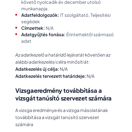
követő nyolcadik év december utolsó
munkanapja.
Adatfeldolgozók:
IT szolgáltató, Teljesítési
segédek
Címzettek:
N/A
Adatgyűjtés forrása:
Érintettektől származó
adat
Az adatkezelő a határidő lejáratát követően az
alábbi adatkezelési célra minősíti át:
Adatkezelés új célja:
N/A
Adatkezelés tervezett határideje:
N/A
Vizsgaeredmény továbbítása a
vizsgát tanúsító szervezet számára
A vizsga eredménye és a vizsga másolatának
továbbítása a vizsgát tanúsító szervezet
számára