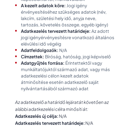
A kezelt adatok köre:
Jogi igény
érvényesítéséhez szükséges adatok (név,
lakcím, születési hely idő, anyja neve,
tartozás, követelés összege, egyéb igény)
Adatkezelés tervezett határideje:
Az adott
jogi igényérvényesítésre vonatkozó általános
elévülési idő végéig
Adatfeldolgozók:
N/A
Címzettek:
Bíróság, hatóság, jogi képviselő
Adatgyűjtés forrása:
Érintettektől vagy
munkáltatójuktól származó adat, vagy más
adatkezelési célon kezelt adatok
átminősítése esetén adatkezelő saját
nyilvántartásából származó adat
Az adatkezelő a határidő lejáratát követően az
alábbi adatkezelési célra minősíti át:
Adatkezelés új célja:
N/A
Adatkezelés tervezett határideje:
N/A