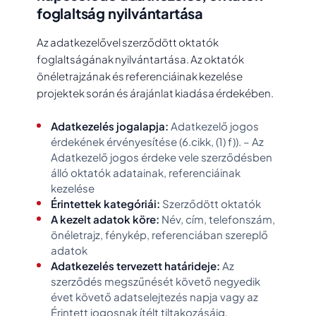
foglaltság nyilvántartása
Az adatkezelővel szerződött oktatók
foglaltságának nyilvántartása. Az oktatók
önéletrajzának és referenciáinak kezelése
projektek során és árajánlat kiadása érdekében.
Adatkezelés jogalapja:
Adatkezelő jogos
érdekének érvényesítése (6.cikk, (1) f)). – Az
Adatkezelő jogos érdeke vele szerződésben
álló oktatók adatainak, referenciáinak
kezelése
Érintettek kategóriái:
Szerződött oktatók
A kezelt adatok köre:
Név, cím, telefonszám,
önéletrajz, fénykép, referenciában szereplő
adatok
Adatkezelés tervezett határideje:
Az
szerződés megszűnését követő negyedik
évet követő adatselejtezés napja vagy az
Érintett jogosnak ítélt tiltakozásáig.