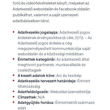
fotó és videófelvételeket készít, melyeket az
Adatkezelő weboldalán és facebook oldalán
publikálhat, valamint a saját szervezeti
adatbázisaiban tárol.
Adatkezelés jogalapja:
Adatkezelő jogos
érdekének érvényesítése (6.cikk, (1) f)). – Az
Adatkezelő jogos érdeke a cég
megszemélyesített kommunikációja saját
weboldalán és a közösségi médiában.
Érintettek kategóriái:
Az adatkezelő által
meghívott partnerek, munkavállalók és
családtagjaik
A kezelt adatok köre:
Arc és testkép
Adatkezelés tervezett határideje:
Érintett
tiltakozásáig
Adatfeldolgozók:
Weboldal üzemeltetője
Címzettek:
N/A
Adatgyűjtés forrása:
Érintettektől származó
adat