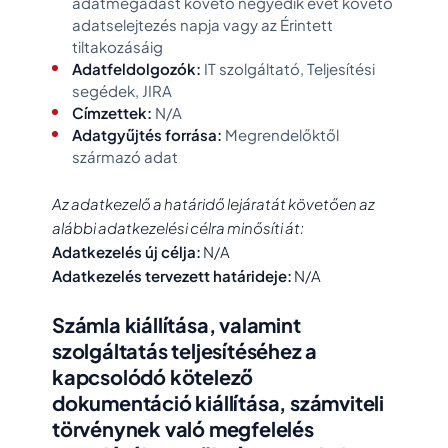
adatmegadást követő negyedik évet követő
adatselejtezés napja vagy az Érintett
tiltakozásáig
Adatfeldolgozók:
IT szolgáltató, Teljesítési
segédek, JIRA
Címzettek:
N/A
Adatgyűjtés forrása:
Megrendelőktől
származó adat
Az adatkezelő a határidő lejáratát követően az
alábbi adatkezelési célra minősíti át:
Adatkezelés új célja:
N/A
Adatkezelés tervezett határideje:
N/A
Számla kiállítása, valamint
szolgáltatás teljesítéséhez a
kapcsolódó kötelező
dokumentáció kiállítása, számviteli
törvénynek való megfelelés