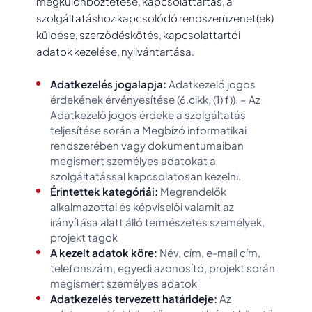
megkülönböztetése, kapcsolattartás, a
szolgáltatáshoz kapcsolódó rendszerüzenet(ek)
küldése, szerződéskötés, kapcsolattartói
adatok kezelése, nyilvántartása.
Adatkezelés jogalapja:
Adatkezelő jogos
érdekének érvényesítése (6.cikk, (1) f)). – Az
Adatkezelő jogos érdeke a szolgáltatás
teljesítése során a Megbízó informatikai
rendszerében vagy dokumentumaiban
megismert személyes adatokat a
szolgáltatással kapcsolatosan kezelni.
Érintettek kategóriái:
Megrendelők
alkalmazottai és képviselői valamit az
irányítása alatt álló természetes személyek,
projekt tagok
A kezelt adatok köre:
Név, cím, e-mail cím,
telefonszám, egyedi azonosító, projekt során
megismert személyes adatok
Adatkezelés tervezett határideje:
Az