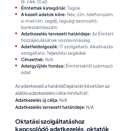
(6. cikk, (1) a))
Érintettek kategóriái:
Tagok
A kezelt adatok köre:
Név, cím, telefonszám,
e-mail cím, tagdíj, tagsági azonosító,
bankszámlaszám
Adatkezelés tervezett határideje:
Az Érintett
hozzájárulásának visszavonásáig
Adatfeldolgozók:
IT szolgáltató, Alkalmazás
szolgáltató, Teljesítési segédek
Címzettek:
N/A
Adatgyűjtés forrása:
Érintettektől származó
adat
Az adatkezelő a határidő lejáratát követően az
alábbi adatkezelési célra minősíti át:
Adatkezelés új célja:
N/A
Adatkezelés tervezett határideje:
N/A
Oktatási szolgáltatáshoz
kapcsolódó adatkezelés, oktatók