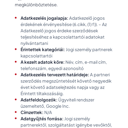
megkülönböztetése.
Adatkezelés jogalapja:
Adatkezelő jogos
érdekének érvényesítése (6.cikk, (1) f)). – Az
Adatkezelő jogos érdeke szerződések
teljesítéséhez a kapcsolattartói adatokat
nyilvántartani
Érintettek kategóriái:
Jogi személy partnerek
kapcsolattartói
A kezelt adatok köre:
Név, cím, e-mail cím,
telefonszám, egyedi azonosító
Adatkezelés tervezett határideje:
A partneri
szerződés megszüntetését követő negyedik
évet követő adatselejtezés napja vagy az
Érintett tiltakozásáig.
Adatfeldolgozók:
Ügyviteli rendszer
üzemeltető, Google Inc.
Címzettek:
N/A
Adatgyűjtés forrása:
Jogi személy
partnerektől, szolgáltatást igénybe vevőktől,