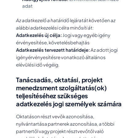
adat
Az adatkezelő a határidő lejáratát követően az
alábbi adatkezelési célra minősíti át:
Adatkezelés új célja:
Jogi vagy egyéb igény
érvényesítése, követelésbehajtás
Adatkezelés tervezett határideje:
Az adott jogi
igényérvényesítésre vonatkozó általános
elévülési idő végéig.
Tanácsadás, oktatási, projekt
menedzsment szolgáltatás(ok)
teljesítéséhez szükséges
adatkezelés jogi személyek számára
Oktatáson részt vevők azonosítása,
nyilvántartása partnerek azonosítása, a többi
partnertől vagy projekt résztvevőtől való