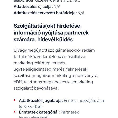
Adatkezelés új célja:
N/A
Adatkezelés tervezett határideje:
N/A
Szolgáltatás(ok) hirdetése,
információ nyújtása partnerek
számára, hírlevél küldés
Új vagy megújított szolgáltatásokról, reklám
tartalmú közvetlen üzletszerzési, illetve
marketing célú megkeresés,
ügyfélelégedettségi mérés, felmérések
készítése, meghívás marketing rendezvényre,
eDM, telefonos megkeresés telemarketing
szolgálató bevonásával.
Adatkezelés jogalapja:
Érintett hozzájárulása
(6. cikk, (1) a))
Érintettek kategóriái:
Partnerek
kapcsolattartói