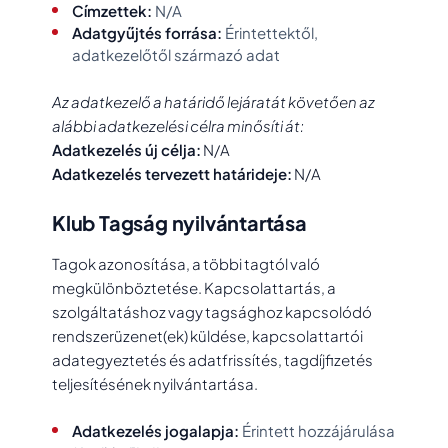
Címzettek:
N/A
Adatgyűjtés forrása:
Érintettektől,
adatkezelőtől származó adat
Az adatkezelő a határidő lejáratát követően az
alábbi adatkezelési célra minősíti át:
Adatkezelés új célja:
N/A
Adatkezelés tervezett határideje:
N/A
Klub Tagság nyilvántartása
Tagok azonosítása, a többi tagtól való
megkülönböztetése. Kapcsolattartás, a
szolgáltatáshoz vagy tagsághoz kapcsolódó
rendszerüzenet(ek) küldése, kapcsolattartói
adategyeztetés és adatfrissítés, tagdíjfizetés
teljesítésének nyilvántartása.
Adatkezelés jogalapja:
Érintett hozzájárulása