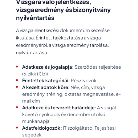
Vizsgára való jelentkezés,
vizsgaeredmény és bizonyítvány
nyilvántartás
A vizsgajelentkezési dokumentum kezelése
iktatása. Érintett tájékoztatása a vizsga
eredményéről, a vizsga eredmény tárolása,
nyilvántartása.
Adatkezelés jogalapja:
Szerződés teljesítése
(6.cikk (1) b))
Érintettek kategóriái:
Résztvevők
A kezelt adatok köre:
Név, cím, vizsga
eredmény, tréning, oktatás megnevezése, e-
mail cím
Adatkezelés tervezett határideje:
A vizsgát
követő nyolcadik év december utolsó
munkanapja
Adatfeldolgozók:
IT szolgáltató, Teljesítési
segédek