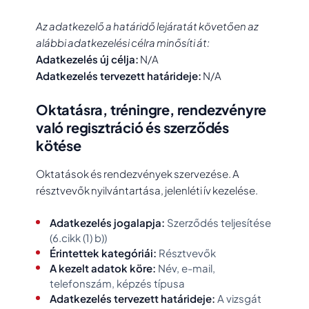
Az adatkezelő a határidő lejáratát követően az
alábbi adatkezelési célra minősíti át:
Adatkezelés új célja:
N/A
Adatkezelés tervezett határideje:
N/A
Oktatásra, tréningre, rendezvényre
való regisztráció és szerződés
kötése
Oktatások és rendezvények szervezése. A
résztvevők nyilvántartása, jelenléti ív kezelése.
Adatkezelés jogalapja:
Szerződés teljesítése
(6.cikk (1) b))
Érintettek kategóriái:
Résztvevők
A kezelt adatok köre:
Név, e-mail,
telefonszám, képzés típusa
Adatkezelés tervezett határideje:
A vizsgát