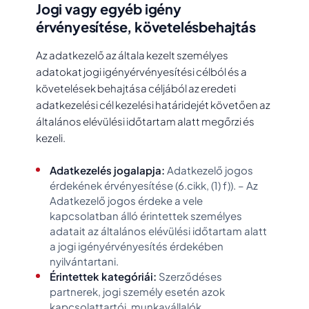
Jogi vagy egyéb igény
érvényesítése, követelésbehajtás
Az adatkezelő az általa kezelt személyes
adatokat jogi igényérvényesítési célból és a
követelések behajtása céljából az eredeti
adatkezelési cél kezelési határidejét követően az
általános elévülési időtartam alatt megőrzi és
kezeli.
Adatkezelés jogalapja:
Adatkezelő jogos
érdekének érvényesítése (6.cikk, (1) f)). – Az
Adatkezelő jogos érdeke a vele
kapcsolatban álló érintettek személyes
adatait az általános elévülési időtartam alatt
a jogi igényérvényesítés érdekében
nyilvántartani.
Érintettek kategóriái:
Szerződéses
partnerek, jogi személy esetén azok
kapcsolattartói, munkavállalók