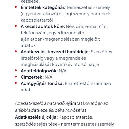
kezelése.
Érintettek kategóriái:
Természetes személy
(egyéni vállalkozó) és jogi személy partnerek
kapcsolattartói
A kezelt adatok köre:
Név, cím, e-mail cím,
telefonszám, egyedi azonosító,
ajánlatban/megrendelésben megjelölt
adatok
Adatkezelés tervezett határideje:
Szerződés
létrejöttéig vagy a megrendelés
meghiúsulását követő év utolsó napja
Adatfeldolgozók:
N/A
Címzettek:
N/A
Adatgyűjtés forrása:
Érintettektől származó
adat
Az adatkezelő a határidő lejáratát követően az
alábbi adatkezelési célra minősíti át:
Adatkezelés új célja:
Kapcsolattartás,
szerződés teljesítése – nem természetes személy