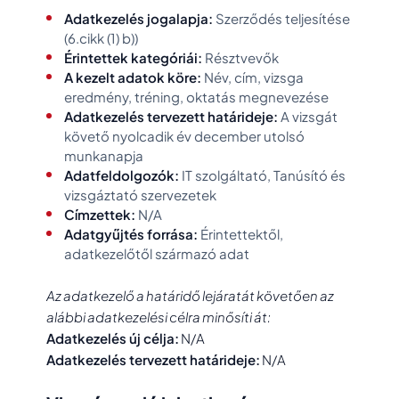
Adatkezelés jogalapja:
Szerződés teljesítése
(6.cikk (1) b))
Érintettek kategóriái:
Résztvevők
A kezelt adatok köre:
Név, cím, vizsga
eredmény, tréning, oktatás megnevezése
Adatkezelés tervezett határideje:
A vizsgát
követő nyolcadik év december utolsó
munkanapja
Adatfeldolgozók:
IT szolgáltató, Tanúsító és
vizsgáztató szervezetek
Címzettek:
N/A
Adatgyűjtés forrása:
Érintettektől,
adatkezelőtől származó adat
Az adatkezelő a határidő lejáratát követően az
alábbi adatkezelési célra minősíti át:
Adatkezelés új célja:
N/A
Adatkezelés tervezett határideje:
N/A