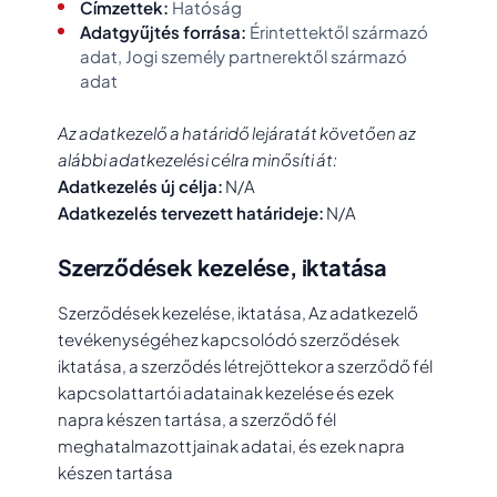
Címzettek:
Hatóság
Adatgyűjtés forrása:
Érintettektől származó
adat, Jogi személy partnerektől származó
adat
Az adatkezelő a határidő lejáratát követően az
alábbi adatkezelési célra minősíti át:
Adatkezelés új célja:
N/A
Adatkezelés tervezett határideje:
N/A
Szerződések kezelése, iktatása
Szerződések kezelése, iktatása, Az adatkezelő
tevékenységéhez kapcsolódó szerződések
iktatása, a szerződés létrejöttekor a szerződő fél
kapcsolattartói adatainak kezelése és ezek
napra készen tartása, a szerződő fél
meghatalmazottjainak adatai, és ezek napra
készen tartása