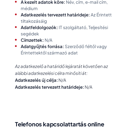
A kezelt adatok köre:
Név, cím, e-mail cím,
médium
Adatkezelés tervezett határideje:
Az Érintett
tiltakozásáig
Adatfeldolgozók:
IT szolgáltató, Teljesítési
segédek
Címzettek:
N/A
Adatgyűjtés forrása:
Szerződő féltől vagy
Érintettektől származó adat
Az adatkezelő a határidő lejáratát követően az
alábbi adatkezelési célra minősíti át:
Adatkezelés új célja:
N/A
Adatkezelés tervezett határideje:
N/A
Telefonos kapcsolattartás online