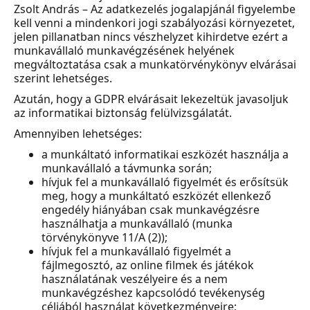
Zsolt András – Az adatkezelés jogalapjánál figyelembe
kell venni a mindenkori jogi szabályozási környezetet,
jelen pillanatban nincs vészhelyzet kihirdetve ezért a
munkavállaló munkavégzésének helyének
megváltoztatása csak a munkatörvénykönyv elvárásai
szerint lehetséges.
Azután, hogy a GDPR elvárásait lekezeltük javasoljuk
az informatikai biztonság felülvizsgálatát.
Amennyiben lehetséges:
a munkáltató informatikai eszközét használja a
munkavállaló a távmunka során;
hívjuk fel a munkavállaló figyelmét és erősítsük
meg, hogy a munkáltató eszközét ellenkező
engedély hiányában csak munkavégzésre
használhatja a munkavállaló (munka
törvénykönyve 11/A (2));
hívjuk fel a munkavállaló figyelmét a
fájlmegosztó, az online filmek és játékok
használatának veszélyeire és a nem
munkavégzéshez kapcsolódó tevékenység
céljából használat következményeire;