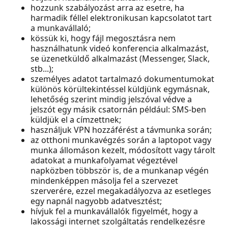
hozzunk szabályozást arra az esetre, ha
harmadik féllel elektronikusan kapcsolatot tart
a munkavállaló;
kössük ki, hogy fájl megosztásra nem
használhatunk videó konferencia alkalmazást,
se üzenetküldő alkalmazást (Messenger, Slack,
stb...);
személyes adatot tartalmazó dokumentumokat
különös körültekintéssel küldjünk egymásnak,
lehetőség szerint mindig jelszóval védve a
jelszót egy másik csatornán például: SMS-ben
küldjük el a címzettnek;
használjuk VPN hozzáférést a távmunka során;
az otthoni munkavégzés során a laptopot vagy
munka állomáson kezelt, módosított vagy tárolt
adatokat a munkafolyamat végeztével
napközben többször is, de a munkanap végén
mindenképpen másolja fel a szervezet
szerverére, ezzel megakadályozva az esetleges
egy napnál nagyobb adatvesztést;
hívjuk fel a munkavállalók figyelmét, hogy a
lakossági internet szolgáltatás rendelkezésre