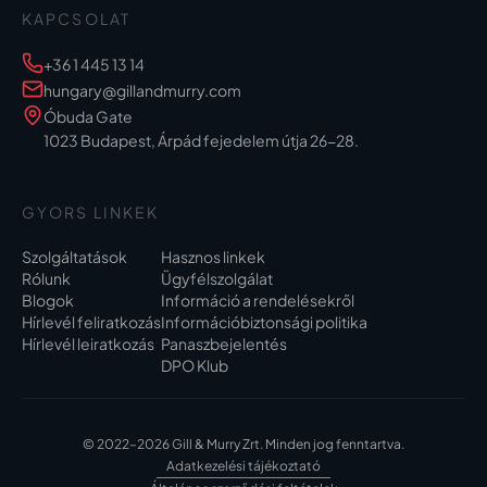
KAPCSOLAT
+36 1 445 13 14
hungary@gillandmurry.com
Óbuda Gate
1023 Budapest, Árpád fejedelem útja 26-28.
GYORS LINKEK
Szolgáltatások
Hasznos linkek
Rólunk
Ügyfélszolgálat
Blogok
Információ a rendelésekről
Hírlevél feliratkozás
Információbiztonsági politika
Hírlevél leiratkozás
Panaszbejelentés
DPO Klub
© 2022–2026 Gill & Murry Zrt. Minden jog fenntartva.
Adatkezelési tájékoztató