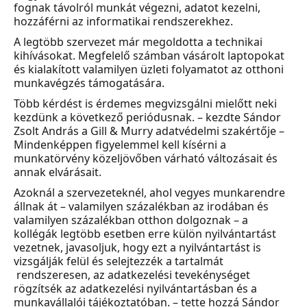
fognak távolról munkát végezni, adatot kezelni,
hozzáférni az informatikai rendszerekhez.
A legtöbb szervezet már megoldotta a technikai
kihívásokat. Megfelelő számban vásárolt laptopokat
és kialakított valamilyen üzleti folyamatot az otthoni
munkavégzés támogatására.
Több kérdést is érdemes megvizsgálni mielőtt neki
kezdünk a következő periódusnak. – kezdte Sándor
Zsolt András a Gill & Murry adatvédelmi szakértője –
Mindenképpen figyelemmel kell kísérni a
munkatörvény közeljövőben várható változásait és
annak elvárásait.
Azoknál a szervezeteknél, ahol vegyes munkarendre
állnak át – valamilyen százalékban az irodában és
valamilyen százalékban otthon dolgoznak – a
kollégák legtöbb esetben erre külön nyilvántartást
vezetnek, javasoljuk, hogy ezt a nyilvántartást is
vizsgálják felül és selejtezzék a tartalmát
rendszeresen, az adatkezelési tevekénységet
rögzítsék az adatkezelési nyilvántartásban és a
munkavállalói tájékoztatóban. – tette hozzá Sándor