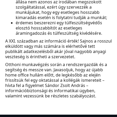
állása nem azonos az irodában megszokott
szolgáltatással, ezért úgy szervezzék a
munkájukat, hogy egy esetleges hosszabb
kimaradás esetén is folytatni tudják a munkát;
érdemes beszerezni egy túlfeszültségvédős
elosztó hosszabbítót az esetleges
áramingadozás és túlfeszültség kivédésére.
A XXI. században az információ érték! Sajnos a rosszul
elküldött vagy más számára is elérhetővé tett
publikált adatkezelésből akár jóval nagyobb anyagi
veszteség is érintheti a szervezetet.
Otthoni munkavégzés során a rendszergazdák és a
segítség és messze van. Javasoljuk, hogy az újabb
home office hullám előtt, de legkésőbb az elején
frissítsük fel egy oktatással a kollégák ismereteit –
hívta fel a figyelmet Sándor Zsolt András –
információbiztonsági és informatikai ügyben,
valamint vezessünk be részletes szabályozást.