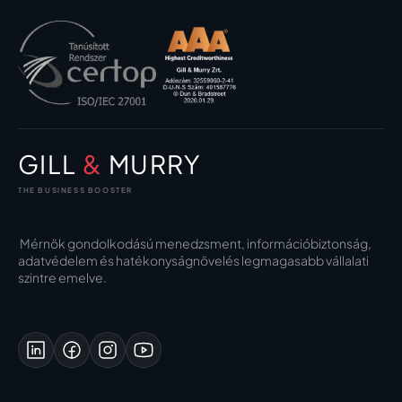
GILL
&
MURRY
THE BUSINESS BOOSTER
Mérnök gondolkodású menedzsment, információbiztonság,
adatvédelem és hatékonyságnövelés legmagasabb vállalati
szintre emelve.