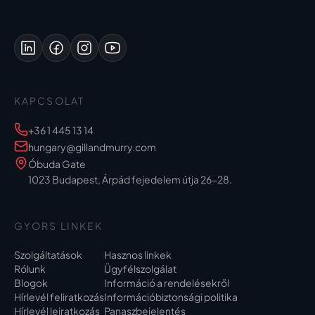
KAPCSOLAT
+36 1 445 13 14
hungary@gillandmurry.com
Óbuda Gate
1023 Budapest, Árpád fejedelem útja 26-28.
GYORS LINKEK
Szolgáltatások
Hasznos linkek
Rólunk
Ügyfélszolgálat
Blogok
Információ a rendelésekről
Hírlevél feliratkozás
Információbiztonsági politika
Hírlevél leiratkozás
Panaszbejelentés