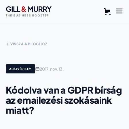
VISSZA A BLOGHOZ
2017. nov. 13.
ADATVÉDELEM
Kódolva van a GDPR bírság
az emailezési szokásaink
miatt?