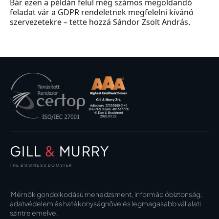
Bár ezen a példán felül még számos megoldandó
feladat vár a GDPR rendeletnek megfelelni kívánó
szervezetekre – tette hozzá Sándor Zsolt András.
GILL
&
MURRY
THE BUSINESS BOOSTER
Mérnök gondolkodású menedzsment, információbiztonság,
adatvédelem és hatékonyságnövelés legmagasabb vállalati
szintre emelve.