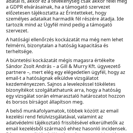
adatai is, akkor ez a tevekénység csak akkor felel meg
a GDPR elvárásainak, ha a támogató szervezet
előzetesen tájékoztatta az Érintetteket, hogy
személyes adataikat harmadik fél részére átadja. Ide
tartozik mind az Ügyfél mind pedig a támogató
szervezet.
A hatósági ellenőrzés kockázatát ma még nem lehet
felmérni, bizonytalan a hatóság kapacitása és
terheltsége.
A büntetési kockázatát mégis magasra értékelte
Sándor Zsolt András – a Gill & Murry Kft. ügyvezető
partnere –, mert elég egy elégedetlen ügyfél, hogy az
email-t a hatóságnak elküldve vizsgálatot
kezdeményezzen. Sajnos a levelezéssel tökéletes
bizonyítékot szolgáltathatunk arra, hogy a hatóság
egy vizsgálat során elmarasztaló határozatot hozzon
és borsos bírságot állapítson meg.
A belső munkafolyamatok, többek között az email
kezelési rend felülvizsgálatával, valamint az
adatvédelmi tájékoztató frissítésével elkerülhetők az
email kezelésből származó ehhez hasonló incidensek.