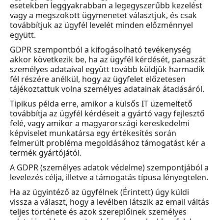
esetekben leggyakrabban a legegyszerűbb kezelést
vagy a megszokott ügymenetet választjuk, és csak
továbbítjuk az ügyfél levelét minden előzménnyel
együtt.
GDPR szempontból a kifogásolható tevékenység
akkor következik be, ha az ügyfél kérdését, panaszát
személyes adataival együtt tovább küldjük harmadik
fél részére anélkül, hogy az ügyfelet előzetesen
tájékoztattuk volna személyes adatainak átadásáról.
Tipikus példa erre, amikor a külsős IT üzemeltető
továbbítja az ügyfél kérdéseit a gyártó vagy fejlesztő
felé, vagy amikor a magyarországi kereskedelmi
képviselet munkatársa egy értékesítés során
felmerült probléma megoldásához támogatást kér a
termék gyártójától.
A GDPR (személyes adatok védelme) szempontjából a
levelezés célja, illetve a támogatás típusa lényegtelen.
Ha az ügyintéző az ügyfélnek (Érintett) úgy küldi
vissza a választ, hogy a levélben látszik az email váltás
teljes története és azok szereplőinek személyes