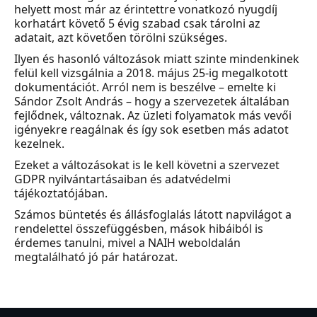
helyett most már az érintettre vonatkozó nyugdíj
korhatárt követő 5 évig szabad csak tárolni az
adatait, azt követően törölni szükséges.
Ilyen és hasonló változások miatt szinte mindenkinek
felül kell vizsgálnia a 2018. május 25-ig megalkotott
dokumentációt. Arról nem is beszélve – emelte ki
Sándor Zsolt András – hogy a szervezetek általában
fejlődnek, változnak. Az üzleti folyamatok más vevői
igényekre reagálnak és így sok esetben más adatot
kezelnek.
Ezeket a változásokat is le kell követni a szervezet
GDPR nyilvántartásaiban és adatvédelmi
tájékoztatójában.
Számos büntetés és állásfoglalás látott napvilágot a
rendelettel összefüggésben, mások hibáiból is
érdemes tanulni, mivel a NAIH weboldalán
megtalálható jó pár határozat.