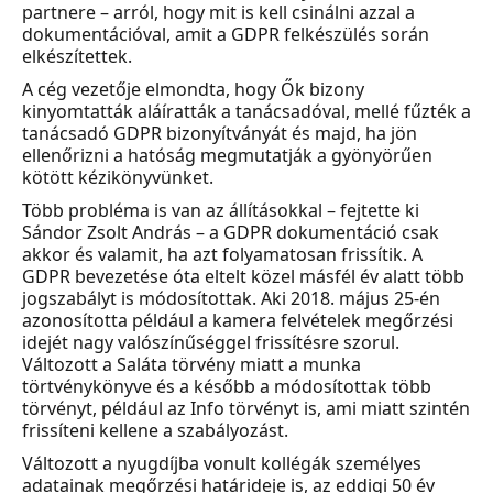
partnere – arról, hogy mit is kell csinálni azzal a
dokumentációval, amit a GDPR felkészülés során
elkészítettek.
A cég vezetője elmondta, hogy Ők bizony
kinyomtatták aláíratták a tanácsadóval, mellé fűzték a
tanácsadó GDPR bizonyítványát és majd, ha jön
ellenőrizni a hatóság megmutatják a gyönyörűen
kötött kézikönyvünket.
Több probléma is van az állításokkal – fejtette ki
Sándor Zsolt András – a GDPR dokumentáció csak
akkor és valamit, ha azt folyamatosan frissítik. A
GDPR bevezetése óta eltelt közel másfél év alatt több
jogszabályt is módosítottak. Aki 2018. május 25-én
azonosította például a kamera felvételek megőrzési
idejét nagy valószínűséggel frissítésre szorul.
Változott a Saláta törvény miatt a munka
törtvénykönyve és a később a módosítottak több
törvényt, például az Info törvényt is, ami miatt szintén
frissíteni kellene a szabályozást.
Változott a nyugdíjba vonult kollégák személyes
adatainak megőrzési határideje is, az eddigi 50 év