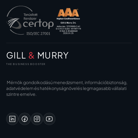
GILL
&
MURRY
THE BUSINESS BOOSTER
Mérnök gondolkodású menedzsment, információbiztonság,
adatvédelem és hatékonyságnövelés legmagasabb vállalati
szintre emelve.