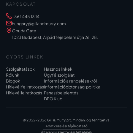
KAPCSOLAT
+36 1 445 13 14
hungary@gillandmurry.com
Óbuda Gate
1023 Budapest, Árpád fejedelem útja 26-28.
GYORS LINKEK
Szolgáltatások
Hasznos linkek
Rólunk
Ügyfélszolgálat
Blogok
Információ a rendelésekről
Hírlevél feliratkozás
Információbiztonsági politika
Hírlevél leiratkozás
Panaszbejelentés
DPO Klub
© 2022–2026 Gill & Murry Zrt. Minden jog fenntartva.
Adatkezelési tájékoztató
Általános szerződési feltételek