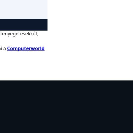
 fenyegetésekről,
ni a
Computerworld