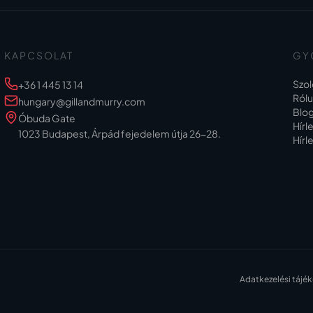
KAPCSOLAT
GY
Szol
+36 1 445 13 14
Ról
hungary@gillandmurry.com
Blo
Óbuda Gate
Hírl
1023 Budapest, Árpád fejedelem útja 26-28.
Hírl
Adatkezelési tájé