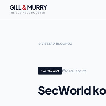
VISSZA A BLOGHOZ
2020. ápr. 29.
ADATVÉDELEM
SecWorld ko