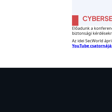
Előadunk a konferenc
biztonsági kérdésekr
Az idei SecWorld ápri
YouTube csatornáj