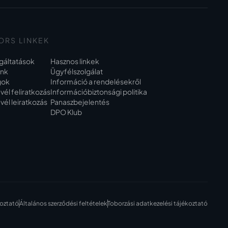
ORS LINKEK
gáltatások
Hasznos linkek
unk
Ügyfélszolgálat
gok
Információ a rendelésekről
evél feliratkozás
Információbiztonsági politika
evél leiratkozás
Panaszbejelentés
DPO Klub
koztató
Általános szerződési feltételek
Toborzási adatkezelési tájékoztató