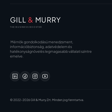
GILL
&
MURRY
THE BUSINESS BOOSTER
Mérnök gondolkodású menedzsment,
információbiztonság, adatvédelem és
hatékonyságnövelés legmagasabb vállalati szintre
emelve.
© 2022–2026 Gill & Murry Zrt. Minden jog fenntartva.