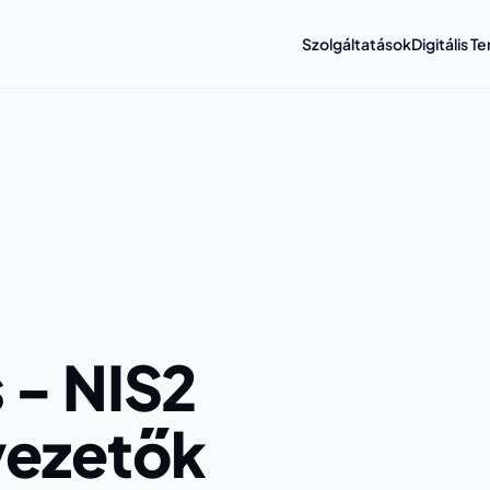
Szolgáltatások
Digitális 
 - NIS2
vezetők