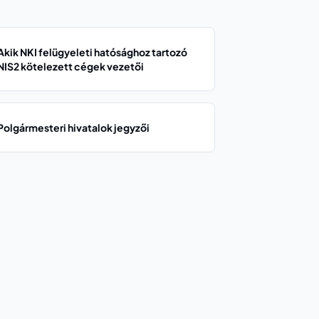
Akik NKI felügyeleti hatósághoz tartozó
NIS2 kötelezett cégek vezetői
Polgármesteri hivatalok jegyzői