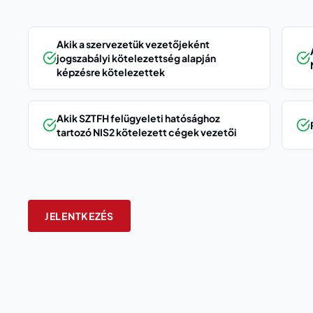
Akik a szervezetük vezetőjeként
jogszabályi kötelezettség alapján
képzésre kötelezettek
Akik SZTFH felügyeleti hatósághoz
tartozó NIS2 kötelezett cégek vezetői
JELENTKEZÉS