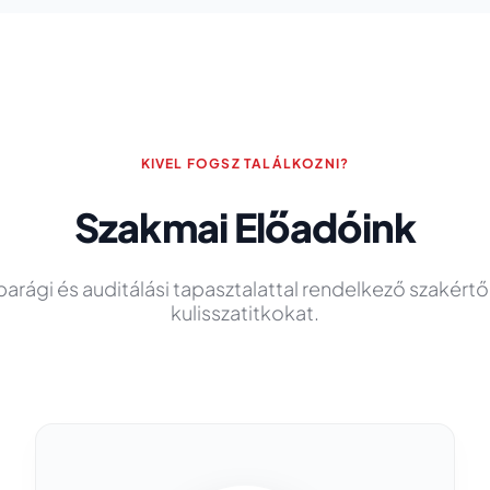
KIVEL FOGSZ TALÁLKOZNI?
Szakmai Előadóink
arági és auditálási tapasztalattal rendelkező szakért
kulisszatitkokat.