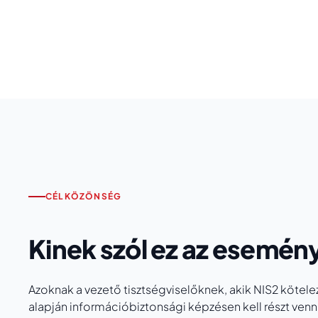
CÉLKÖZÖNSÉG
Kinek szól ez az esemén
Azoknak a vezető tisztségviselőknek, akik NIS2 kötele
alapján információbiztonsági képzésen kell részt venn