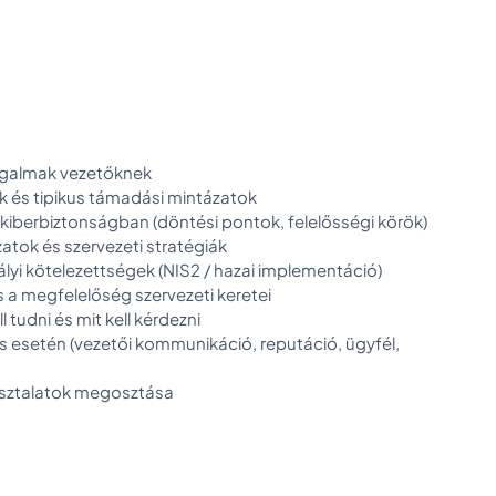
ogalmak vezetőknek
k és tipikus támadási mintázatok
 kiberbiztonságban (döntési pontok, felelősségi körök)
atok és szervezeti stratégiák
ályi kötelezettségek (NIS2 / hazai implementáció)
s a megfelelőség szervezeti keretei
l tudni és mit kell kérdezni
 esetén (vezetői kommunikáció, reputáció, ügyfél,
asztalatok megosztása