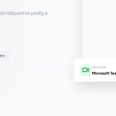
ábbi időpontok pedig a
TT!
HELYSZÍN
Microsoft Te