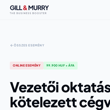
ÖSSZES ESEMÉNY
ONLINE
ESEMÉNY
99.900 HUF + ÁFA
Vezetői oktatás
kötelezett cég