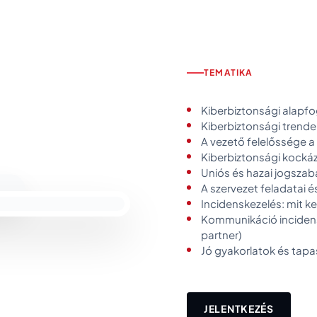
TEMATIKA
Kiberbiztonsági alapf
Kiberbiztonsági trende
A vezető felelőssége a
Kiberbiztonsági kockáz
Uniós és hazai jogszab
A szervezet feladatai é
Incidenskezelés: mit kel
Kommunikáció incidens
partner)
Jó gyakorlatok és tap
JELENTKEZÉS