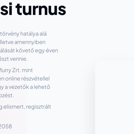
si turnus
 törvény hatálya alá
illetve amennyiben
válását követő egy éven
észt vennie.
urry Zrt. mint
 online részvétellel
y a vezetők a lehető
pzést.
 elismert, regisztrált
02058