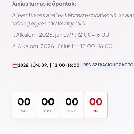
Június turnus időpontok:
A jelentkezés a teljes képzésre vonatkozik, az al
tréning egyes alkalmait jelölik.​
1. Alkalom: 2026. június 9.; 12:00-16:00
2. Alkalom: 2026. június 16.; 12:00-16:00
2026
.
JÚN
.
09
. |
12:00-16:00
REGISZTRÁCIÓHOZ KÖTÖ
00
00
00
00
NAP
ÓRA
PERC
MP