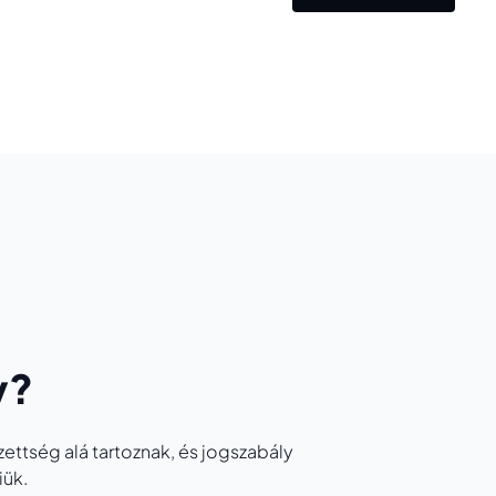
y?
zettség alá tartoznak, és jogszabály
iük.