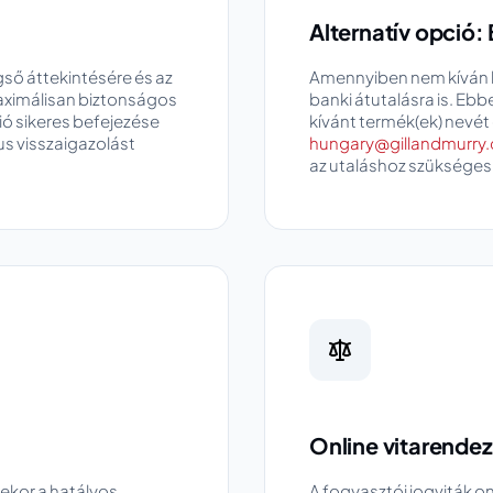
Alternatív opció:
gső áttekintésére és az
Amennyiben nem kíván b
maximálisan biztonságos
banki átutalásra is. Ebb
ió sikeres befejezése
kívánt termék(ek) nevét 
us visszaigazolást
hungary@gillandmurry
az utaláshoz szükséges
Online vitarende
ekor a hatályos
A fogyasztói jogviták o