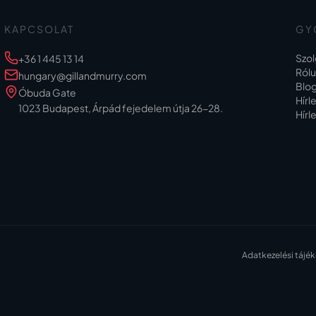
KAPCSOLAT
GY
Szol
+36 1 445 13 14
Ról
hungary@gillandmurry.com
Blo
Óbuda Gate
Hírl
1023 Budapest, Árpád fejedelem útja 26-28.
Hírl
Adatkezelési tájé