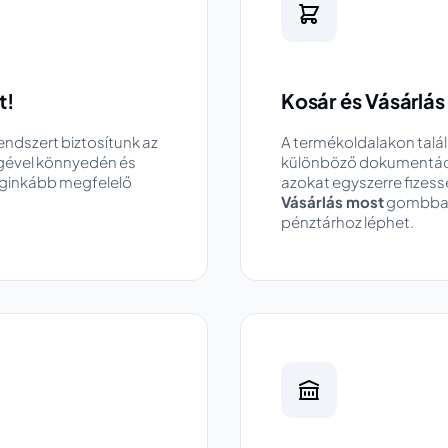
t!
Kosár és Vásárlás
endszert biztosítunk az
A termékoldalakon talá
gével könnyedén és
különböző dokumentáci
leginkább megfelelő
azokat egyszerre fizess
Vásárlás most
gombbal 
pénztárhoz léphet.