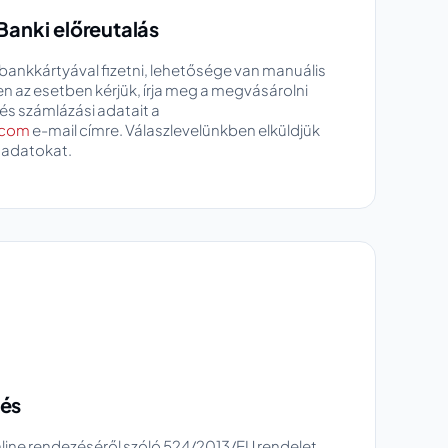
 Banki előreutalás
ankkártyával fizetni, lehetősége van manuális
en az esetben kérjük, írja meg a megvásárolni
és számlázási adatait a
.com
e-mail címre. Válaszlevelünkben elküldjük
 adatokat.
zés
nline rendezéséről szóló 524/2013/EU rendelet