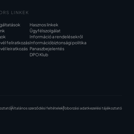
ORS LINKEK
gáltatások
Hasznos linkek
unk
Ügyfélszolgálat
gok
Információ a rendelésekről
evél feliratkozás
Információbiztonsági politika
evél leiratkozás
Panaszbejelentés
DPO Klub
koztató
Általános szerződési feltételek
Toborzási adatkezelési tájékoztató