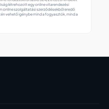
tság létrehozott egy online vitarendezési
rm online szolgáltatási szerződésekből eredő
etén vehető igénybe mind a fogyasztók, mind a