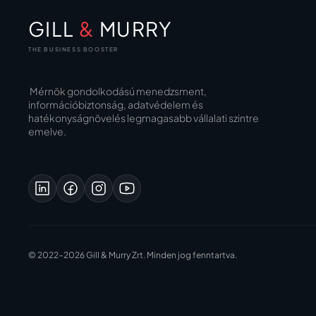
GILL
&
MURRY
THE BUSINESS BOOSTER
Mérnök gondolkodású menedzsment,
információbiztonság, adatvédelem és
hatékonyságnövelés legmagasabb vállalati szintre
emelve.
© 2022–2026 Gill & Murry Zrt. Minden jog fenntartva.