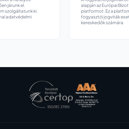
n járunk el.
alapján az Európai Bizot
m szolgáltatunk ki
platformot. Ez a platfo
mmal adatvédelmi
fogyasztói jogviták es
kereskedők számára.