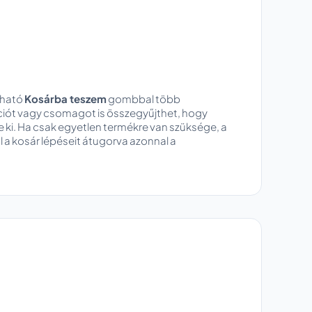
lható
Kosárba teszem
gombbal több
ót vagy csomagot is összegyűjthet, hogy
e ki. Ha csak egyetlen termékre van szüksége, a
a kosár lépéseit átugorva azonnal a