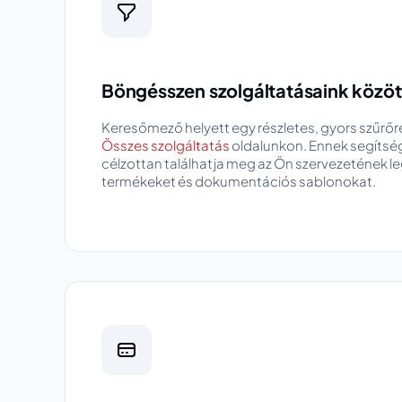
Böngésszen szolgáltatásaink közöt
Keresőmező helyett egy részletes, gyors szűrőr
Összes szolgáltatás
oldalunkon. Ennek segítsé
célzottan találhatja meg az Ön szervezetének 
termékeket és dokumentációs sablonokat.