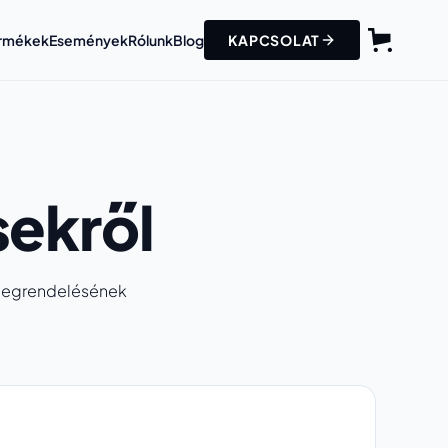
Termékek
Események
Rólunk
Blog
KAPCSOLAT
sekről
 megrendelésének