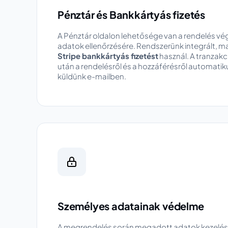
Pénztár és Bankkártyás fizetés
A Pénztár oldalon lehetősége van a rendelés vé
adatok ellenőrzésére. Rendszerünk integrált, 
Stripe bankkártyás fizetést
használ. A tranzakc
után a rendelésről és a hozzáférésről automatik
küldünk e-mailben.
Személyes adatainak védelme
A megrendelés során megadott adatok kezelés