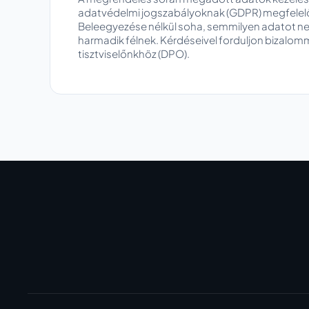
adatvédelmi jogszabályoknak (GDPR) megfelelőe
Beleegyezése nélkül soha, semmilyen adatot ne
harmadik félnek. Kérdéseivel forduljon bizalo
tisztviselőnkhöz (DPO).