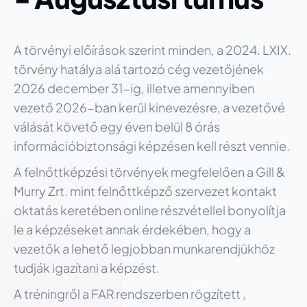
A törvényi előírások szerint minden, a 2024. LXIX.
törvény hatálya alá tartozó cég vezetőjének
2026 december 31-ig, illetve amennyiben
vezető 2026-ban kerül kinevezésre, a vezetővé
válását követő egy éven belül 8 órás
információbiztonsági képzésen kell részt vennie.
A felnőttképzési törvények megfelelően a Gill &
Murry Zrt. mint felnőttképző szervezet kontakt
oktatás keretében online részvétellel bonyolítja
le a képzéseket annak érdekében, hogy a
vezetők a lehető legjobban munkarendjükhöz
tudják igazítani a képzést.
A tréningről a FAR rendszerben rögzített ,