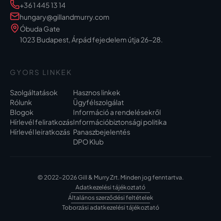
+36 1 445 13 14
hungary@gillandmurry.com
Óbuda Gate
1023 Budapest, Árpád fejedelem útja 26-28.
GYORS LINKEK
Szolgáltatások
Hasznos linkek
Rólunk
Ügyfélszolgálat
Blogok
Információ a rendelésekről
Hírlevél feliratkozás
Információbiztonsági politika
Hírlevél leiratkozás
Panaszbejelentés
DPO Klub
© 2022–2026 Gill & Murry Zrt. Minden jog fenntartva.
Adatkezelési tájékoztató
Általános szerződési feltételek
Toborzási adatkezelési tájékoztató