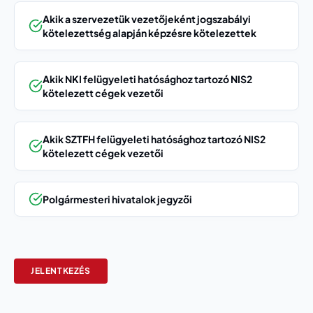
Akik a szervezetük vezetőjeként jogszabályi
kötelezettség alapján képzésre kötelezettek
Akik NKI felügyeleti hatósághoz tartozó NIS2
kötelezett cégek vezetői
Akik SZTFH felügyeleti hatósághoz tartozó NIS2
kötelezett cégek vezetői
Polgármesteri hivatalok jegyzői
JELENTKEZÉS