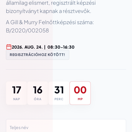
államilag elismert, regisztrált képzési
bizonyítványt kapnak a résztvevők.
A Gill & Murry Felnőttképzési száma:
B/2020/002058
2026
.
AUG
.
24
. |
08:30-16:30
REGISZTRÁCIÓHOZ KÖTÖTT!
17
16
30
59
NAP
ÓRA
PERC
MP