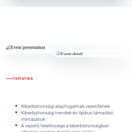
TEMATIKA
Kiberbiztonsági alapfogalmak vezetőknek
Kiberbiztonsági trendek és tipikus támadási
mintázatok
A vezető felelőssége a kiberbiztonságban
(döntési pontok, felelősségi körök)