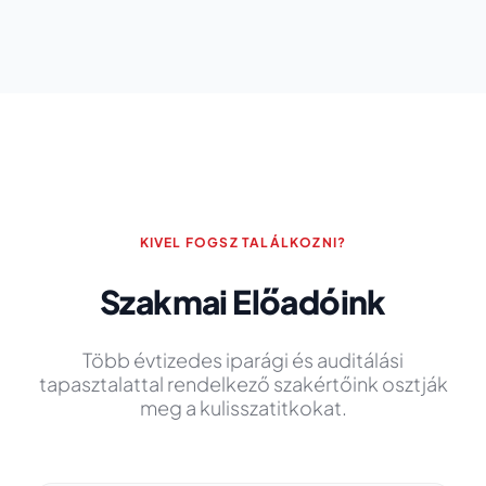
KIVEL FOGSZ TALÁLKOZNI?
Szakmai Előadóink
Több évtizedes iparági és auditálási
tapasztalattal rendelkező szakértőink osztják
meg a kulisszatitkokat.