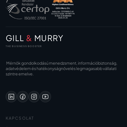
GILL
&
MURRY
THE BUSINESS BOOSTER
Mérnök gondolkodású menedzsment, információbiztonság,
adatvédelem és hatékonyságnövelés legmagasabb vállalati
szintre emelve.
KAPCSOLAT