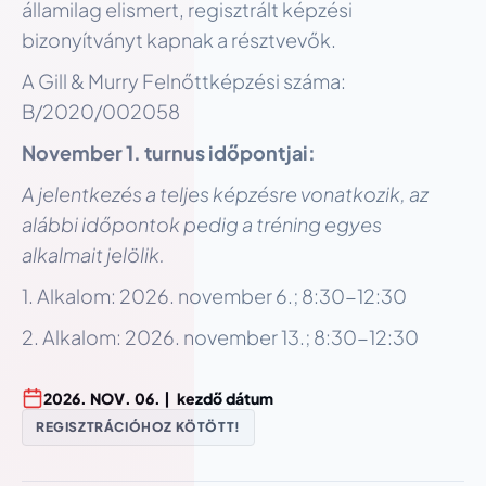
államilag elismert, regisztrált képzési
bizonyítványt kapnak a résztvevők.
A Gill & Murry Felnőttképzési száma:
B/2020/002058
November 1. turnus időpontjai:
A jelentkezés a teljes képzésre vonatkozik, az
alábbi időpontok pedig a tréning egyes
alkalmait jelölik.​
1. Alkalom: 2026. november 6.; 8:30-12:30
2. Alkalom: 2026. november 13.; 8:30-12:30
2026
.
NOV
.
06
. |
kezdő dátum
REGISZTRÁCIÓHOZ KÖTÖTT!