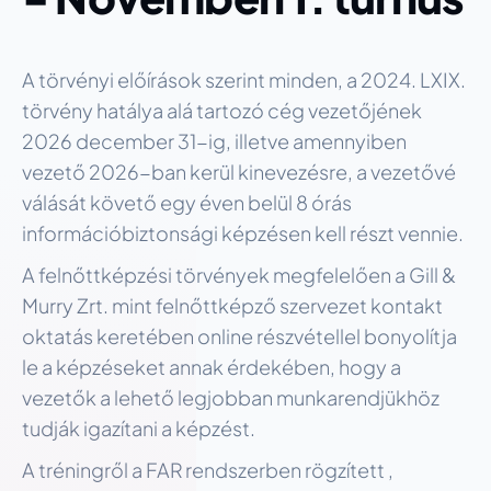
A törvényi előírások szerint minden, a 2024. LXIX.
törvény hatálya alá tartozó cég vezetőjének
2026 december 31-ig, illetve amennyiben
vezető 2026-ban kerül kinevezésre, a vezetővé
válását követő egy éven belül 8 órás
információbiztonsági képzésen kell részt vennie.
A felnőttképzési törvények megfelelően a Gill &
Murry Zrt. mint felnőttképző szervezet kontakt
oktatás keretében online részvétellel bonyolítja
le a képzéseket annak érdekében, hogy a
vezetők a lehető legjobban munkarendjükhöz
tudják igazítani a képzést.
A tréningről a FAR rendszerben rögzített ,