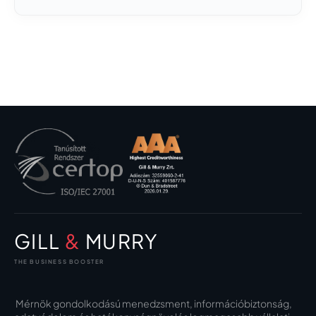
GILL
&
MURRY
THE BUSINESS BOOSTER
Mérnök gondolkodású menedzsment, információbiztonság,