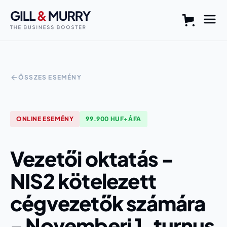
ÖSSZES ESEMÉNY
ONLINE
ESEMÉNY
99.900 HUF+ÁFA
Vezetői oktatás -
NIS2 kötelezett
cégvezetők számára
- Novemberi 1. turnus