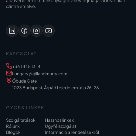
adatvédelem és hatékonyságnövelés legmagasabb vállalati
szintre emelve.
KAPCSOLAT
+36 1 445 13 14
hungary@gillandmurry.com
Óbuda Gate
1023 Budapest, Árpád fejedelem útja 26-28.
GYORS LINKEK
Szolgáltatások
Hasznos linkek
Rólunk
Ügyfélszolgálat
Blogok
Információ a rendelésekről