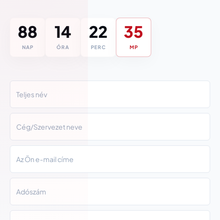
88
14
22
34
NAP
ÓRA
PERC
MP