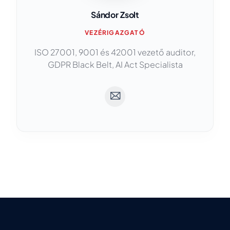
Sándor Zsolt
VEZÉRIGAZGATÓ
ISO 27001, 9001 és 42001 vezető auditor,
GDPR Black Belt, AI Act Specialista