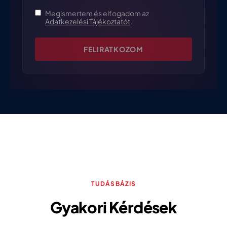
Megismertem és elfogadom az
Adatkezelési Tájékoztatót
.
FELIRATKOZOM
TUDÁSBÁZIS
Gyakori Kérdések