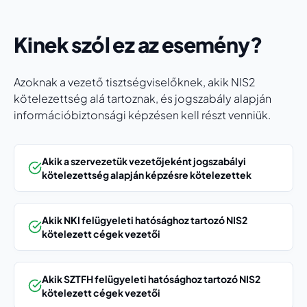
Kinek szól ez az esemény?
Azoknak a vezető tisztségviselőknek, akik NIS2
kötelezettség alá tartoznak, és jogszabály alapján
információbiztonsági képzésen kell részt venniük.
Akik a szervezetük vezetőjeként jogszabályi
kötelezettség alapján képzésre kötelezettek
Akik NKI felügyeleti hatósághoz tartozó NIS2
kötelezett cégek vezetői
Akik SZTFH felügyeleti hatósághoz tartozó NIS2
kötelezett cégek vezetői