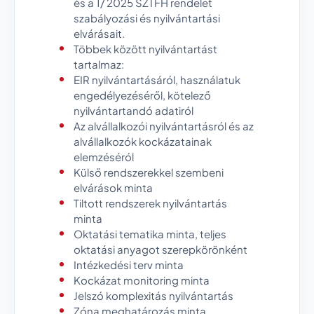
és a 1/ 2025 SZTFH rendelet
szabályozási és nyilvántartási
elvárásait.
Többek között nyilvántartást
tartalmaz:
EIR nyilvántartásáról, használatuk
engedélyezéséről, kötelező
nyilvántartandó adatiról
Az alvállalkozói nyilvántartásról és az
alvállalkozók kockázatainak
elemzéséról
Külső rendszerekkel szembeni
elvárások minta
Tiltott rendszerek nyilvántartás
minta
Oktatási tematika minta, teljes
oktatási anyagot szerepkörönként
Intézkedési terv minta
Kockázat monitoring minta
Jelszó komplexitás nyilvántartás
Zóna meghatározás minta