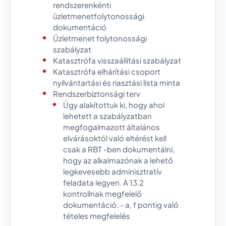
rendszerenkénti
üzletmenetfolytonossági
dokumentáció
Üzletmenet folytonossági
szabályzat
Katasztrófa visszaállítási szabályzat
Katasztrófa elhárítási csoport
nyilvántartási és riasztási lista minta
Rendszerbiztonsági terv
Úgy alakítottuk ki, hogy ahol
lehetett a szabályzatban
megfogalmazott általános
elvárásoktól való eltérést kell
csak a RBT -ben dokumentálni,
hogy az alkalmazónak a lehető
legkevesebb adminisztratív
feladata legyen. A 13.2
kontrollnak megfelelő
dokumentáció. - a, f pontig való
tételes megfelelés