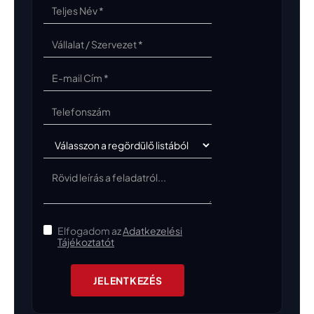
Elfogadom az
Adatkezelési
Tájékoztatót