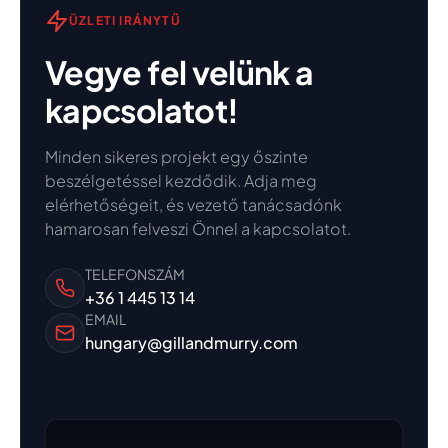
ÜZLETI IRÁNYTŰ
Vegye fel velünk a
kapcsolatot!
Minden sikeres projekt egy őszinte
beszélgetéssel kezdődik. Adja meg
elérhetőségeit, és vezető tanácsadónk
hamarosan felveszi Önnel a kapcsolatot.
TELEFONSZÁM
+36 1 445 13 14
EMAIL
hungary@gillandmurry.com