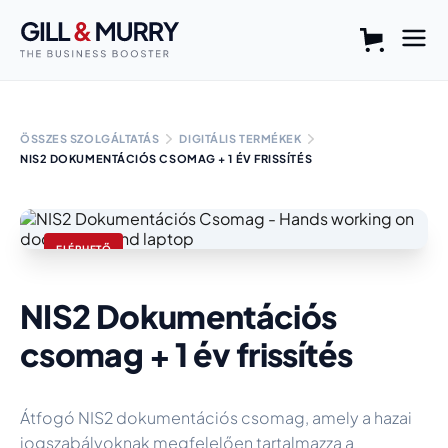
ÖSSZES SZOLGÁLTATÁS
DIGITÁLIS TERMÉKEK
NIS2 DOKUMENTÁCIÓS CSOMAG + 1 ÉV FRISSÍTÉS
ELÉRHETŐ
NIS2 Dokumentációs
csomag + 1 év frissítés
Átfogó NIS2 dokumentációs csomag, amely a hazai
jogszabályoknak megfelelően tartalmazza a