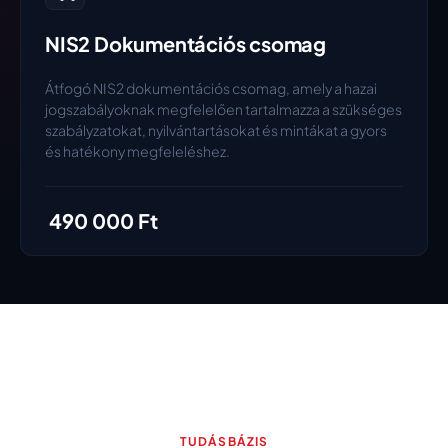
NIS2 Dokumentációs csomag
Átfogó NIS2 dokumentációs csomag, amely a hazai
jogszabályoknak megfelelően tartalmazza a szükséges
szabályzatokat, nyilvántartásokat és mintákat a gyors
és hatékony megfeleléshez.
490 000 Ft
TUDÁSBÁZIS