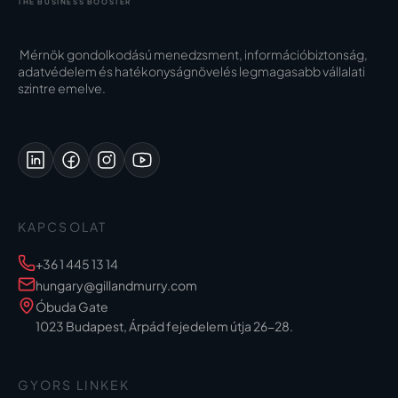
THE BUSINESS BOOSTER
Mérnök gondolkodású menedzsment, információbiztonság,
adatvédelem és hatékonyságnövelés legmagasabb vállalati
szintre emelve.
KAPCSOLAT
+36 1 445 13 14
hungary@gillandmurry.com
Óbuda Gate
1023 Budapest, Árpád fejedelem útja 26-28.
GYORS LINKEK