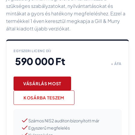
szükséges szabályzatokat, nyilvántartásokat és
mintákat a gyors és hatékony megfeleléshez. Ezzel a
termékkel 1 éven keresztül megkapja a Gill & Murry
által kiadott újabb verziókat.
EGYSZERI LICENC DÍJ
590 000 Ft
+ ÁFA
VÁSÁRLÁS MOST
Számos NIS2 auditon bizonyított már
Egyszerű megfelelés
Kulcsra kész