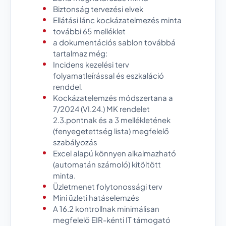
Biztonság tervezési elvek
Ellátási lánc kockázatelmezés minta
további 65 melléklet
a dokumentációs sablon továbbá
tartalmaz még:
Incidens kezelési terv
folyamatleírással és eszkaláció
renddel.
Kockázatelemzés módszertana a
7/2024 (VI.24.) MK rendelet
2.3.pontnak és a 3 mellékletének
(fenyegetettség lista) megfelelő
szabályozás
Excel alapú könnyen alkalmazható
(automatán számoló) kitöltött
minta.
Üzletmenet folytonossági terv
Mini üzleti hatáselemzés
A 16.2 kontrollnak minimálisan
megfelelő EIR-kénti IT támogató