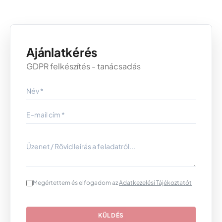
Ajánlatkérés
GDPR felkészítés - tanácsadás
Megértettem és elfogadom az
Adatkezelési Tájékoztatót