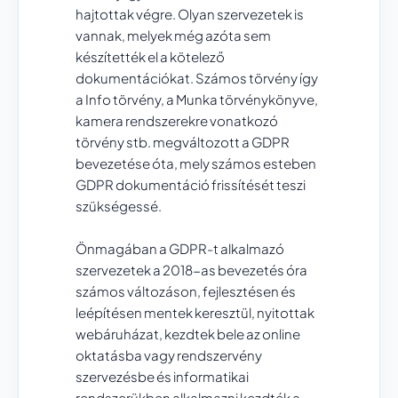
hajtottak végre. Olyan szervezetek is
vannak, melyek még azóta sem
készítették el a kötelező
dokumentációkat. Számos törvény így
a Info törvény, a Munka törvénykönyve,
kamera rendszerekre vonatkozó
törvény stb. megváltozott a GDPR
bevezetése óta, mely számos esteben
GDPR dokumentáció frissítését teszi
szükségessé.
Önmagában a GDPR-t alkalmazó
szervezetek a 2018-as bevezetés óra
számos változáson, fejlesztésen és
leépítésen mentek keresztül, nyitottak
webáruházat, kezdtek bele az online
oktatásba vagy rendszervény
szervezésbe és informatikai
rendszerükben alkalmazni kezdték a