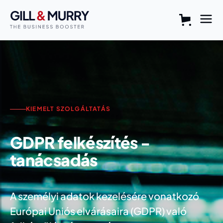
KIEMELT SZOLGÁLTATÁS
GDPR felkészítés -
tanácsadás
A személyi adatok kezelésére vonatkozó
Európai Uniós elvárásaira (GDPR) való