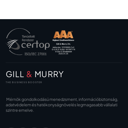
GILL
&
MURRY
THE BUSINESS BOOSTER
Mérnök gondolkodású menedzsment, információbiztonság,
adatvédelem és hatékonyságnövelés legmagasabb vállalati
szintre emelve.