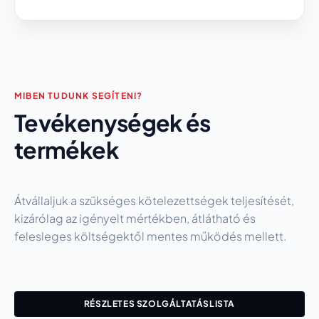
MIBEN TUDUNK SEGÍTENI?
Tevékenységek és
termékek
Átvállaljuk a szükséges kötelezettségek teljesítését,
kizárólag az igényelt mértékben, átlátható és
felesleges költségektől mentes működés mellett.
RÉSZLETES SZOLGÁLTATÁSLISTA