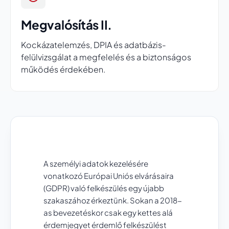
Megvalósítás II.
Kockázatelemzés, DPIA és adatbázis-
felülvizsgálat a megfelelés és a biztonságos
működés érdekében.
A személyi adatok kezelésére
vonatkozó Európai Uniós elvárásaira
(GDPR) való felkészülés egy újabb
szakaszához érkeztünk. Sokan a 2018-
as bevezetéskor csak egy kettes alá
érdemjegyet érdemlő felkészülést