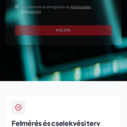
Megértettem és elfogadom az
Adatkezelési
Tájékoztatót
Felmérés és cselekvési terv