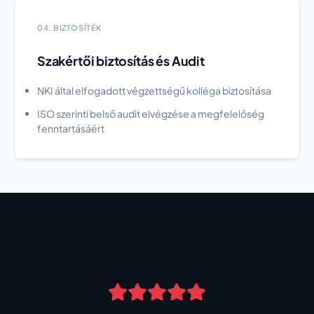
04. BIZTOSÍTÉK
Szakértői biztosítás és Audit
NKI által elfogadott végzettségű kolléga biztosítása
ISO szerinti belső audit elvégzése a megfelelőség
fenntartásáért