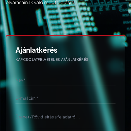
elvárásainak való megfelelésre!
Ajánlatkérés
KAPCSOLATFELVÉTEL ÉS AJÁNLATKÉRÉS