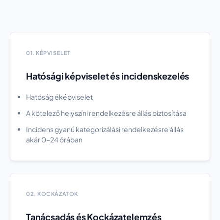
01. KÉPVISELET
Hatósági képviselet és incidenskezelés
Hatóság éképviselet
A kötelező helyszíni rendelkezésre állás biztosítása
Incidens gyanú kategorizálási rendelkezésre állás
akár 0-24 órában
02. KOCKÁZATOK
Tanácsadás és Kockázatelemzés