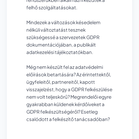
felhő szolgáltatásokat.
Mindezek a változások késedelem
nélküli változtatást tesznek
szükségessé a szervezetek GDPR
dokumentációjában, a publikált
adatkezelési tájékoztatókban.
Még nem készült fel az adatvédelmi
előírások betartására? Az érintettektől,
ügyfeleitől, partnereitől, kapott
visszajelzést, hogy a GDPR felkészülése
nem volt teljeskörű? Megrendelői egyre
gyakrabban küldenek kérdőíveket a
GDPR felkészültségéről? Esetleg
csalódott a felkészítő tanácsadóban?