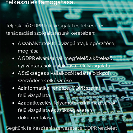
felkészülés támogatása.
Teljeskörű GDPR felülvizsgálat és felkészítés
tanácsadási szolgáltatásunk keretében:
A szabályzatok felülvizsgálata, kiegészítése,
megírása
A GDPR elvárásainak megfelelő a kötelező
nyilvántartások kialakítása, felülvizsgálata
A Szükséges alvállalkozói (adatfeloldozói)
szerződések elkészítése
Az informatikai rendszer GDPR szerinti
felülvizsgálata
Az adatkezelési folyamatok alkalmazásának
felülvizsgálata és szükség esetén
dokumentálása
Segítünk felkészíteni szervezetét a GDPR rendelet