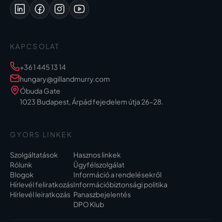
KAPCSOLAT
+36 1 445 13 14
hungary@gillandmurry.com
Óbuda Gate
1023 Budapest, Árpád fejedelem útja 26-28.
GYORS LINKEK
Szolgáltatások
Hasznos linkek
Rólunk
Ügyfélszolgálat
Blogok
Információ a rendelésekről
Hírlevél feliratkozás
Információbiztonsági politika
Hírlevél leiratkozás
Panaszbejelentés
DPO Klub