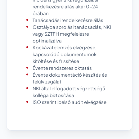
rendelkezésre állás akár 0-24
órában
Tanácsadási rendelkezésre állás
Osztályba sorolási tanácsadás, NKI
vagy SZTFH megfelelésre
optimalizálva
Kockázatelemzés elvégzése,
kapcsolódó dokumentumok
kitöltése és frissítése
Évente rendszeres oktatás
Évente dokumentáció készítés és
felülvizsgálat
NKI által elfogadott végzettségű
kolléga biztosítása
ISO szerinti belső audit elvégzése