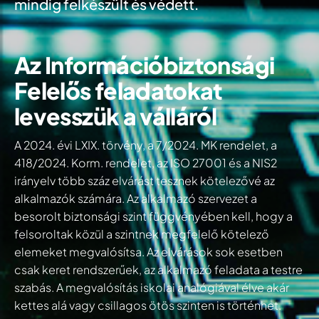
mindig felkészült és védett.
Az Információbiztonsági
Felelős feladatokat
levesszük a válláról
​​A 2024. évi LXIX. törvény, a 7/2024. MK rendelet, a
418/2024. Korm. rendelet, az ISO 27001 és a NIS2
irányelv több száz elvárást tesznek kötelezővé az
alkalmazók számára. Az alkalmazó szervezet a
besorolt biztonsági szint függvényében kell, hogy a
felsoroltak közül a szintnek megfelelő kötelező
elemeket megvalósítsa. Az elvárások sok esetben
csak keret rendszerűek, az alkalmazó feladata a testre
szabás. A megvalósítás iskolai analógiával élve akár
kettes alá vagy csillagos ötös szinten is történhet.