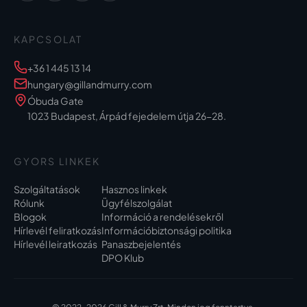
KAPCSOLAT
+36 1 445 13 14
hungary@gillandmurry.com
Óbuda Gate
1023 Budapest, Árpád fejedelem útja 26-28.
GYORS LINKEK
Szolgáltatások
Hasznos linkek
Rólunk
Ügyfélszolgálat
Blogok
Információ a rendelésekről
Hírlevél feliratkozás
Információbiztonsági politika
Hírlevél leiratkozás
Panaszbejelentés
DPO Klub