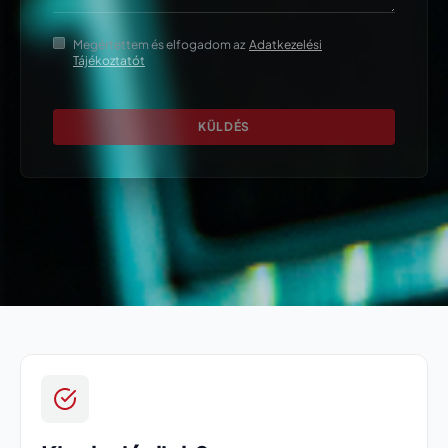
Megértettem és elfogadom az
Adatkezelési
Tájékoztatót