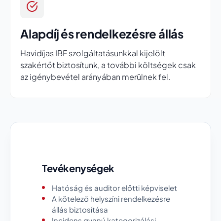
Alapdíj és rendelkezésre állás
Havidíjas IBF szolgáltatásunkkal kijelölt
szakértőt biztosítunk, a további költségek csak
az igénybevétel arányában merülnek fel.
Tevékenységek
Hatóság és auditor előtti képviselet
A kötelező helyszíni rendelkezésre
állás biztosítása
Incidens gyanú kategorizálási