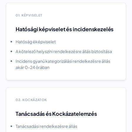
01. KÉPVISELET
Hatósági képviselet és incidenskezelés
Hatóság éképviselet
A kötelező helyszíni rendelkezésre állás biztosítása
Incidens gyanú kategorizálási rendelkezésre állás
akár 0-24 órában
02. KOCKÁZATOK
Tanácsadás és Kockázatelemzés
Tanácsadási rendelkezésre állás