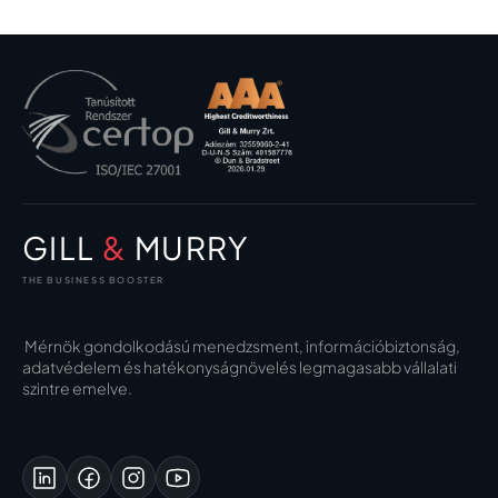
GILL
&
MURRY
THE BUSINESS BOOSTER
Mérnök gondolkodású menedzsment, információbiztonság,
adatvédelem és hatékonyságnövelés legmagasabb vállalati
szintre emelve.