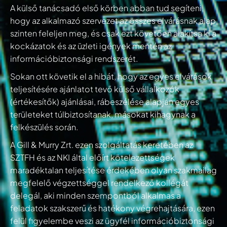
A külső tanácsadó első körben abban tud segíteni,
hogy az alkalmazó szervezet az összes elvárásnak alap
szinten feleljen meg, és csak ezt követően alakítsa ki a
kockázatok és az üzleti igények mentén az
információbiztonsági rendszerét.
Sokan ott követik el a hibát, hogy az egyes elvárások
teljesítésére ajánlatot tevő külső vállalkozók
(értékesítők) ajánlásai, rábeszélése alapján egyes
területeket túlbiztosítanak, másokat kihagynak a
felkészülés során.
A Gill & Murry Zrt. ezen szolgáltatás keretében az
SZTFH és az NKI által előírt kötelezettségek
maradéktalan teljesítése érdekében olyan szakmailag
megfelelő végzettséggel rendelkező kollégát
delegál, aki minden szempontból alkalmas a
feladatok szakszerű és hatékony végrehajtására, ezen
felül figyelembe veszi az ügyfél információbiztonsági