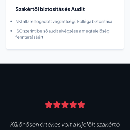
Szakértői biztosítás és Audit
NKI által elfogadott végzettségű kolléga biztosítása
ISO szerinti belső audit elvégzése a megfelelőség
fenntartásáért
Különösen értékes volt a kijelölt szakértő