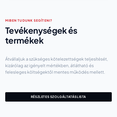
MIBEN TUDUNK SEGÍTENI?
Tevékenységek és
termékek
Átvállaljuk a szükséges kötelezettségek teljesítését,
kizárólag az igényelt mértékben, átlátható és
felesleges költségektől mentes működés mellett.
RÉSZLETES SZOLGÁLTATÁSLISTA