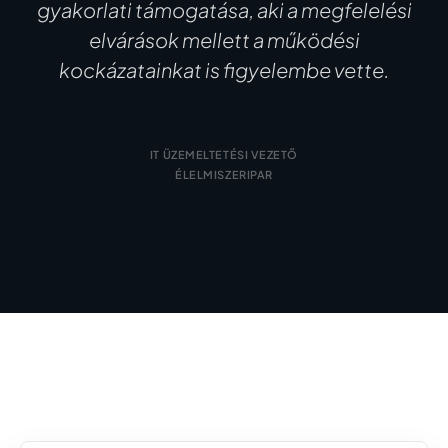
gyakorlati támogatása, aki a megfelelési
elvárások mellett a működési
kockázatainkat is figyelembe vette.
IT ÜZEMELTETÉSI VEZETŐ
ÉLELMISZERIPAR