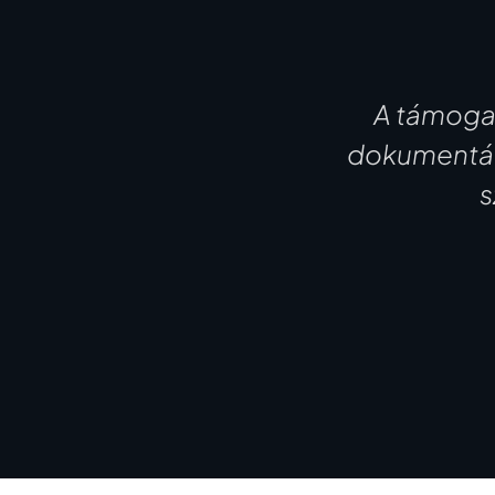
A támoga
dokumentáci
s