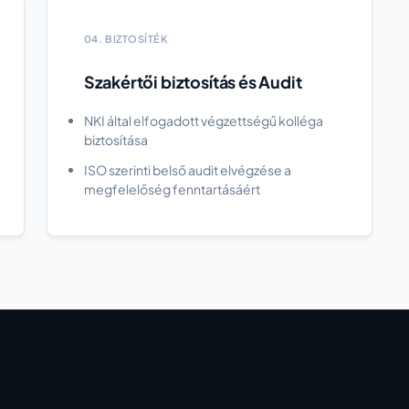
04. BIZTOSÍTÉK
Szakértői biztosítás és Audit
NKI által elfogadott végzettségű kolléga
biztosítása
ISO szerinti belső audit elvégzése a
megfelelőség fenntartásáért