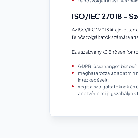
felhőszolgáltatást használn
ISO/IEC 27018 – S
Az ISO/IEC 27018 kifejezetten 
felhőszolgáltatók számára arr
Ez a szabvány különösen fontos
GDPR-összhangot biztosít 
meghatározza az adatminima
intézkedéseit;
segít a szolgáltatóknak és
adatvédelmi jogszabályok 