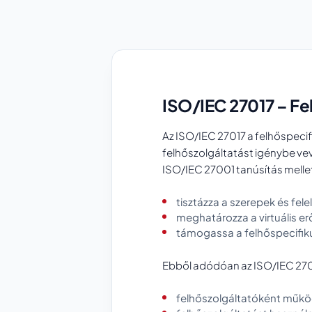
ISO/IEC 27017 – Fe
Az ISO/IEC 27017 a felhőspecif
felhőszolgáltatást igénybe v
ISO/IEC 27001 tanúsítás melle
tisztázza a szerepek és fel
meghatározza a virtuális e
támogassa a felhőspecifiku
Ebből adódóan az ISO/IEC 27017
felhőszolgáltatóként műkö