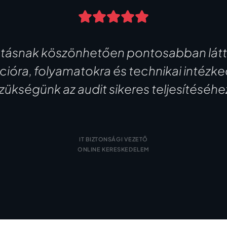
tásnak köszönhetően pontosabban láttu
óra, folyamatokra és technikai intézk
zükségünk az audit sikeres teljesítéséhe
IT BIZTONSÁGI VEZETŐ
ONLINE KERESKEDELEM