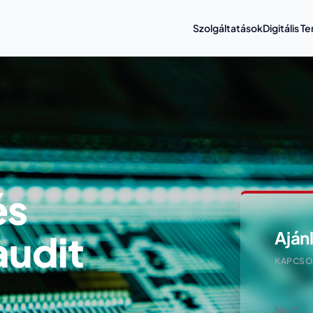
Szolgáltatások
Digitális 
és
audit
Aján
KAPCSOL