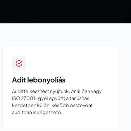
Adit lebonyolíás
Auditfelkészítést nyújtunk, önállóan vagy
ISO 27001-gyel együtt; a tanúsítás
kezdetben külön, később összevont
auditban is végezhető.