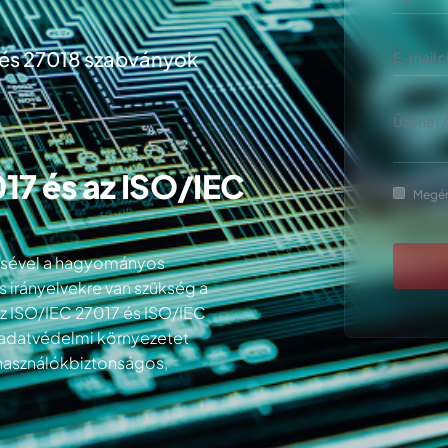
 és 27018 szabványok
017 és az ISO/IEC
Megér
edésével a hagyományos
s irányelvekre van szükség a
Az ISO/IEC 27017 és ISO/IEC
s adatvédelmi környezetet
lhasználókbiztonságos,