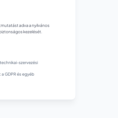
útmutatást adva a nyilvános
 biztonságos kezelését.
technikai-szervezési
et a GDPR és egyéb