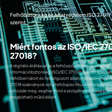
Felhőbiztonság és adatvédelem ISO 27017
szerint
Miért fontos az ISO/IEC 27
27018?
A digitális átállással és a felhőszolgáltatások elterj
információbiztonság (ISO/IEC 27001) mellett speciáli
felhőben tárolt és feldolgozott adatok védelméhez. 
27018 szabványok ezt a felhőspecifikus biztonsági é
célozzák meg, segítve mind a szolgáltatók, mind a fe
megbízható működését.