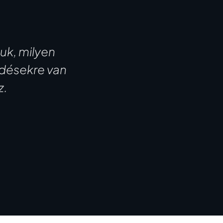
k, milyen
edésekre van
z.