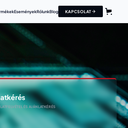
Termékek
Események
Rólunk
Blog
KAPCSOLAT
latkérés
ATFELVÉTEL ÉS AJÁNLATKÉRÉS