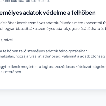
ak kritikus adatok kezelésére.
zemélyes adatok védelme a felhőben
a felhőben kezelt személyes adatok (PII) védelmére koncentrál, 
a, hogyan biztosítsák a személyes adatok jogszerű, átlátható és
, mivel:
a felhőben zajló személyes adatok feldolgozásában;
lizálás, hozzájárulás, átláthatóság, valamint a adatbiztonság 
 ügyfeleiknek megérteni a jogi és szerződéses kötelezettségek
tekintetében.