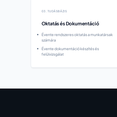
03. TUDÁSBÁZIS
Oktatás és Dokumentáció
Évente rendszeres oktatás a munkatársak
számára
Évente dokumentáció készítés és
felülvizsgálat