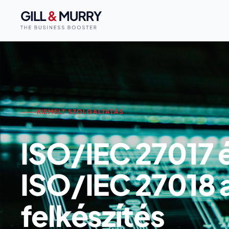
KIEMELT SZOLGÁLTATÁS
ISO/IEC 27017 
ISO/IEC 27018 
felkészítés