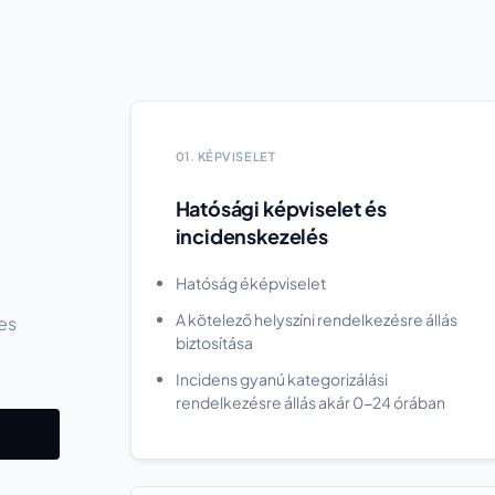
01. KÉPVISELET
Hatósági képviselet és
incidenskezelés
Hatóság éképviselet
A kötelező helyszíni rendelkezésre állás
es
biztosítása
Incidens gyanú kategorizálási
rendelkezésre állás akár 0-24 órában