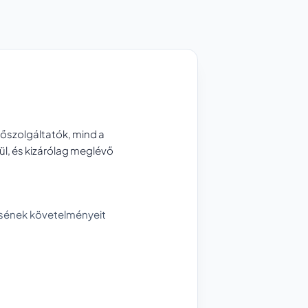
hőszolgáltatók, mind a
, és kizárólag meglévő
ésének követelményeit